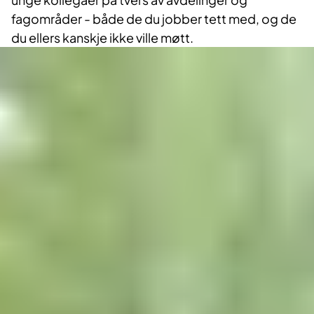
fagområder - både de du jobber tett med, og de
du ellers kanskje ikke ville møtt.