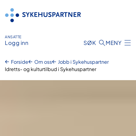
Hopp
til
innhold
ANSATTE
Logg inn
SØK
MENY
Forside
Om oss
Jobb i Sykehuspartner
Idretts- og kulturtilbud i Sykehuspartner