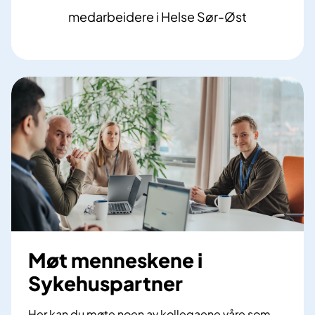
5
medarbeidere i Helse Sør-Øst
0
0
0
Møt menneskene i
Sykehuspartner
Her kan du møte noen av kollegaene våre som