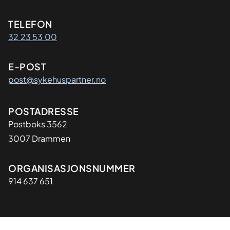
Kontaktinformasjon
TELEFON
32 23 53 00
E-POST
post@sykehuspartner.no
Adresse
POSTADRESSE
Postboks 3562
3007 Drammen
Organisasjon
ORGANISASJONSNUMMER
914 637 651