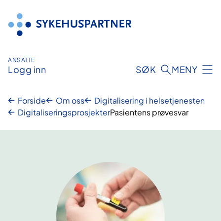
Hopp
til
innhold
ANSATTE
Logg inn
SØK
MENY
Forside
Om oss
Digitalisering i helsetjenesten
Digitaliseringsprosjekter
Pasientens prøvesvar