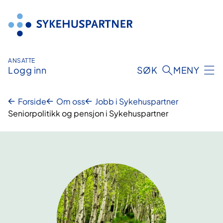
Hopp
til
innhold
ANSATTE
Logg inn
SØK
MENY
Forside
Om oss
Jobb i Sykehuspartner
Seniorpolitikk og pensjon i Sykehuspartner