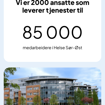
Vi er 2000 ansatte som
leverer tjenester til
85 000
8
5
medarbeidere i Helse Sør-Øst
0
0
0