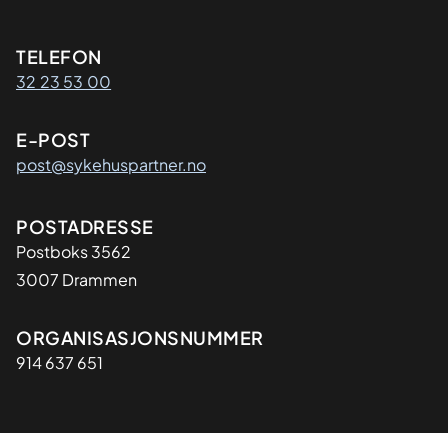
Kontaktinformasjon
TELEFON
32 23 53 00
E-POST
post@sykehuspartner.no
Adresse
POSTADRESSE
Postboks 3562
3007 Drammen
Organisasjon
ORGANISASJONSNUMMER
914 637 651