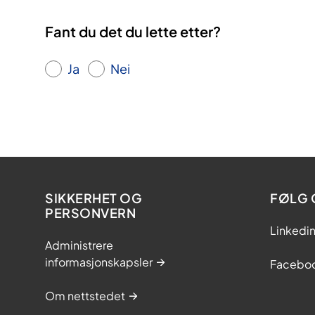
Fant du det du lette etter?
Ja
Nei
SIKKERHET OG
FØLG 
PERSONVERN
Linkedi
Administrere
informasjonskapsler
Facebo
Om nettstedet