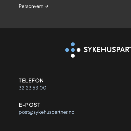
Personvern
Kontaktinformasjon
TELEFON
32 23 53 00
E-POST
post@sykehuspartner.no