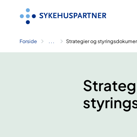
Hopp
til
innhold
Forside
..
.
Strategier og styringsdokume
Strateg
styrin