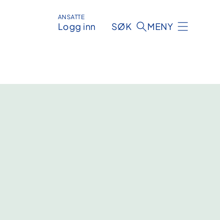
ANSATTE
Logg inn
SØK
MENY