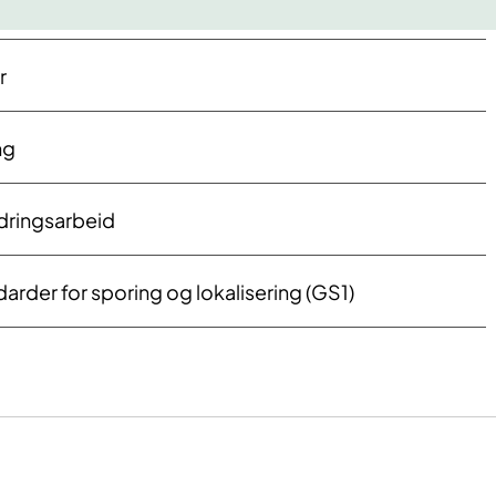
r
ng
dringsarbeid
arder for sporing og lokalisering (GS1)