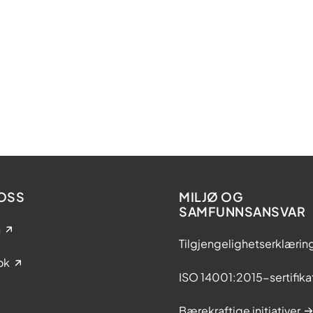
OSS
MILJØ OG
SAMFUNNSANSVAR
n
Tilgjengelighetserklærin
ok
ISO 14001:2015-sertifika
Bærekraftige initiativer