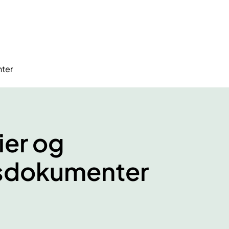
nter
ier og
gsdokumenter