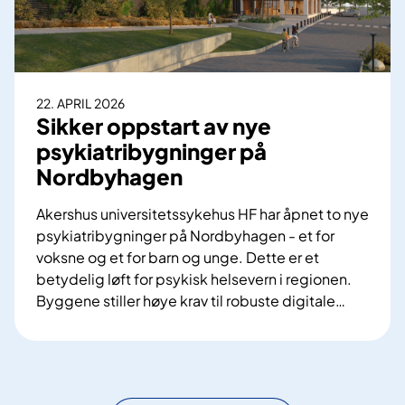
u
r
r
h
d
e
e
l
r
22. APRIL 2026
e
i
Sikker oppstart av nye
H
n
psykiatribygninger på
e
g
l
Nordbyhagen
f
s
o
Akershus universitetssykehus HF har åpnet to nye
e
r
psykiatribygninger på Nordbyhagen - et for
S
s
voksne og et for barn og unge. Dette er et
ø
p
betydelig løft for psykisk helsevern i regionen.
r
e
Byggene stiller høye krav til robuste digitale
…
-
s
S
Ø
i
i
s
a
k
t
l
k
i