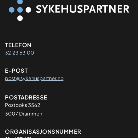
Kontaktinformasjon
TELEFON
32 23 53 00
E-POST
post@sykehuspartner.no
Adresse
POSTADRESSE
Postboks 3562
3007 Drammen
Organisasjon
ORGANISASJONSNUMMER