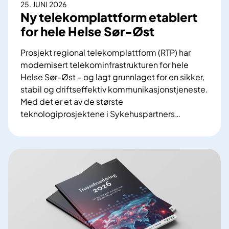
25. JUNI 2026
Ny telekomplattform etablert
for hele Helse Sør-Øst
Prosjekt regional telekomplattform (RTP) har
modernisert telekominfrastrukturen for hele
Helse Sør-Øst – og lagt grunnlaget for en sikker,
stabil og driftseffektiv kommunikasjonstjeneste.
Med det er et av de største
teknologiprosjektene i Sykehuspartners
…
N
y
t
e
l
e
k
o
m