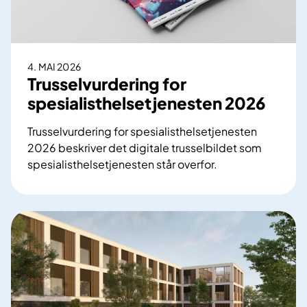
p
l
a
t
4. MAI 2026
t
Trusselvurdering for
f
spesialisthelsetjenesten 2026
o
r
Trusselvurdering for spesialisthelsetjenesten
m
2026 beskriver det digitale trusselbildet som
e
spesialisthelsetjenesten står overfor.
t
T
a
r
b
u
l
s
e
s
r
e
t
l
f
v
o