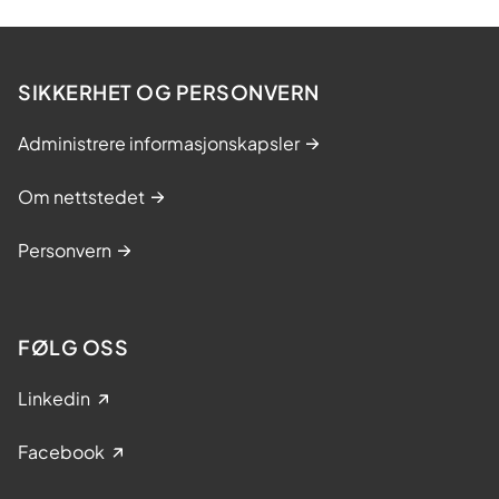
i
6
a
t
SIKKERHET OG PERSONVERN
r
i
Administrere informasjonskapsler
b
y
Om nettstedet
g
n
Personvern
i
n
g
e
FØLG OSS
r
p
Linkedin
å
N
Facebook
o
r