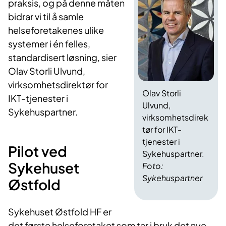
praksis, og på denne måten
bidrar vi til å samle
helseforetakenes ulike
systemer i én felles,
standardisert løsning, sier
Olav Storli Ulvund,
virksomhetsdirektør for
Olav Storli
IKT-tjenester i
Ulvund,
Sykehuspartner.
virksomhetsdirek
tør for IKT-
tjenester i
Pilot ved
Sykehuspartner.
Sykehuset
Foto:
Sykehuspartner
Østfold
Sykehuset Østfold HF er
det første helseforetaket som tar i bruk det nye