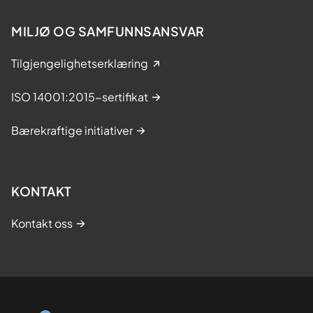
d
MILJØ OG SAMFUNNSANSVAR
b
y
Tilgjengelighetserklæring
h
a
ISO 14001:2015-sertifikat
g
e
Bærekraftige initiativer
n
KONTAKT
Kontakt oss