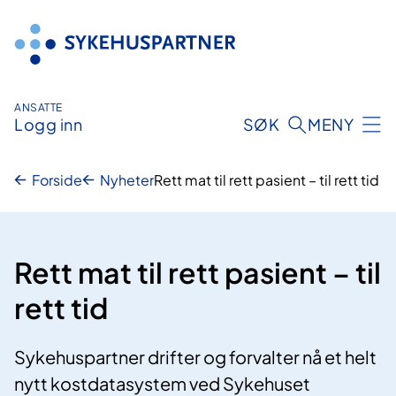
Hopp
til
innhold
ANSATTE
Logg inn
SØK
MENY
Forside
Nyheter
Rett mat til rett pasient – til rett tid
Rett mat til rett pasient – til
rett tid
Sykehuspartner drifter og forvalter nå et helt
nytt kostdatasystem ved Sykehuset