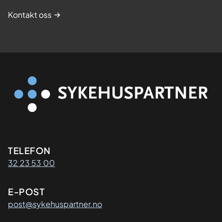
Kontakt oss
Kontaktinformasjon
TELEFON
32 23 53 00
E-POST
post@sykehuspartner.no