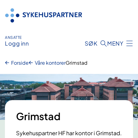
Hopp
til
innhold
ANSATTE
Logg inn
SØK
MENY
Forside
Våre kontorer
Grimstad
Grimstad
Sykehuspartner HF har kontor i Grimstad.