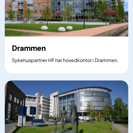
Drammen
Sykehuspartner HF har hovedkontor i Drammen.
D
r
a
m
m
e
n