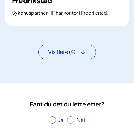
Fredrikstad
Sykehuspartner HF har kontor i Fredrikstad.
F
r
e
d
r
Vis flere
(4)
i
k
s
t
a
d
Fant du det du lette etter?
Ja
Nei