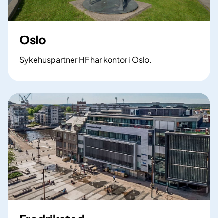
Oslo
Sykehuspartner HF har kontor i Oslo.
O
s
l
o