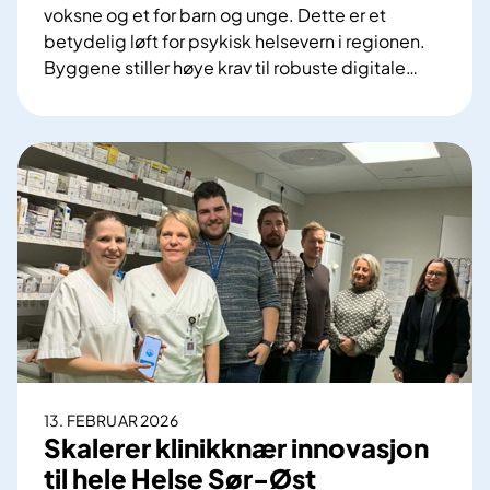
voksne og et for barn og unge. Dette er et
p
betydelig løft for psykisk helsevern i regionen.
e
Byggene stiller høye krav til robuste digitale
…
s
S
i
i
a
k
l
k
i
e
s
r
t
o
h
p
e
p
l
s
s
t
e
a
t
r
j
13. FEBRUAR 2026
t
Skalerer klinikknær innovasjon
e
a
n
til hele Helse Sør-Øst
v