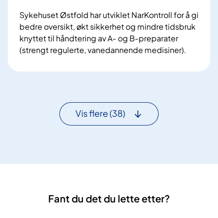
e
n
Sykehuset Østfold har utviklet NarKontroll for å gi
s
y
bedre oversikt, økt sikkerhet og mindre tidsbruk
t
e
knyttet til håndtering av A- og B-preparater
e
p
(strengt regulerte, vanedannende medisiner).
n
s
S
2
y
k
0
k
a
2
i
l
6
a
e
Vis flere
(38)
t
r
r
e
i
r
b
k
y
l
g
i
n
n
i
Fant du det du lette etter?
i
n
k