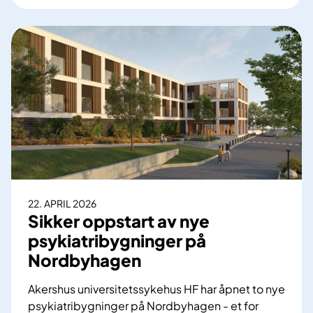
r
u
s
s
e
l
v
u
r
d
e
r
22. APRIL 2026
i
Sikker oppstart av nye
n
psykiatribygninger på
g
Nordbyhagen
f
o
Akershus universitetssykehus HF har åpnet to nye
r
psykiatribygninger på Nordbyhagen - et for
s