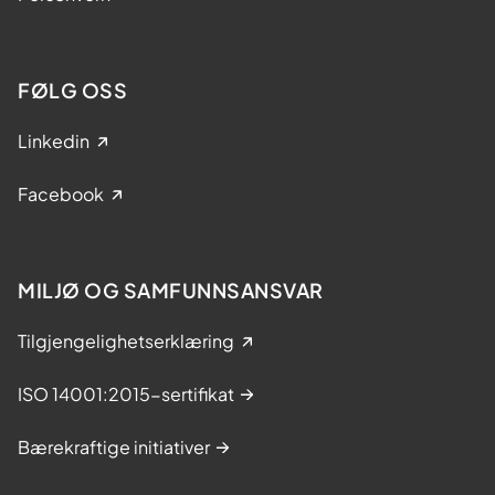
l
e
H
FØLG OSS
e
l
Linkedin
s
e
Facebook
S
ø
r
MILJØ OG SAMFUNNSANSVAR
-
Ø
Tilgjengelighetserklæring
s
t
ISO 14001:2015-sertifikat
Bærekraftige initiativer